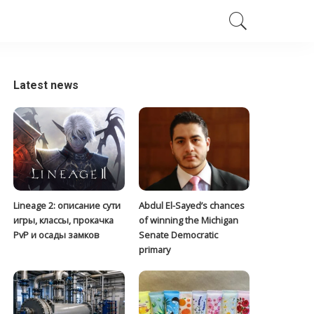
Latest news
Lineage 2: описание сути
Abdul El-Sayed’s chances
игры, классы, прокачка
of winning the Michigan
PvP и осады замков
Senate Democratic
primary