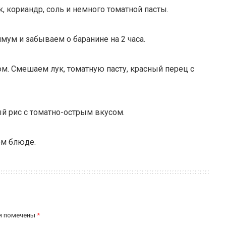
к, кориандр, соль и немного томатной пасты.
ум и забываем о баранине на 2 часа.
ом. Смешаем лук, томатную пасту, красный перец с
ый рис с томатно-острым вкусом.
ом блюде.
я помечены
*