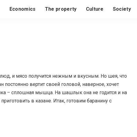
s
Economics
The property
Culture
Society
люд, и мясо получится нежным и вкусным.
Но шея, что
н постоянно вертит своей головой, наверное, хочет
ачка – сплошная мышца. На шашлык она не годится и на
риготовить в казане. Итак, готовим баранину с