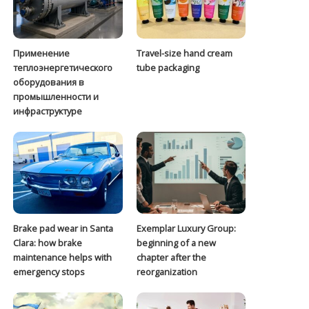
Применение
Travel-size hand cream
теплоэнергетического
tube packaging
оборудования в
промышленности и
инфраструктуре
Brake pad wear in Santa
Exemplar Luxury Group:
Clara: how brake
beginning of a new
maintenance helps with
chapter after the
emergency stops
reorganization