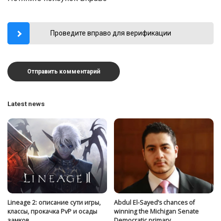
Проведите вправо для верификации
Latest news
Lineage 2: описание сути игры,
Abdul El-Sayed’s chances of
классы, прокачка PvP и осады
winning the Michigan Senate
замков
Democratic primary