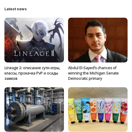
Latest news
Lineage 2: описание сути игры,
Abdul El-Sayed’s chances of
классы, прокачка PvP и осады
winning the Michigan Senate
замков
Democratic primary