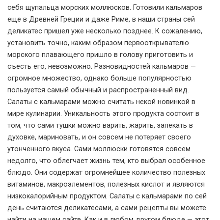
себя щупальца морских моллюсков. Готовили кальмаров
еще в Древней Греции и даже Риме, в наши страны сей
деликатес пришел уже несколько позднее. К сожалению,
установить точно, каким образом первооткрывателю
морского плавающего пришло в голову приготовить и
съесть его, невозможно. Разновидностей кальмаров —
огромное множество, однако больше популярностью
пользуется самый обычный и распространенный вид.
Салаты с кальмарами можно считать некой новинкой в
мире кулинарии. Уникальность этого продукта состоит в
том, что сами тушки можно варить, жарить, запекать в
духовке, мариновать, и он совсем не потеряет своего
утонченного вкуса. Сами моллюски готовятся совсем
недолго, что облегчает жизнь тем, кто выбрал особенное
блюдо. Они содержат огромнейшее количество полезных
витаминов, макроэлементов, полезных кислот и являются
низкокалорийным продуктом. Салаты с кальмарами по сей
день считаются деликатесами, а сами рецепты вы можете
найти на нашем сайте. Как и в любом другом блюде — этот